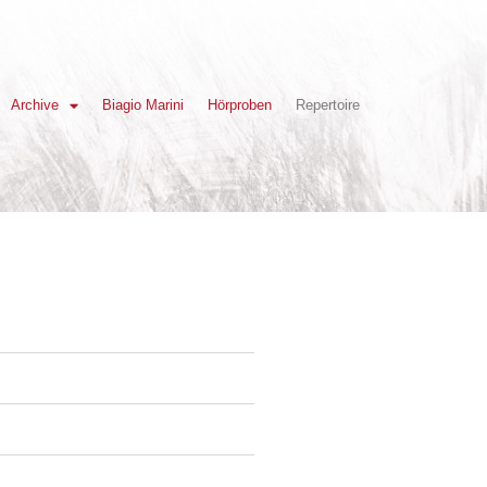
Archive
Biagio Marini
Hörproben
Repertoire