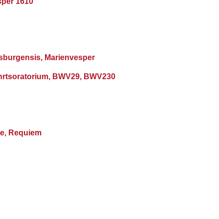
sper 1610
alisburgensis, Marienvesper
ahrtsoratorium, BWV29, BWV230
re, Requiem