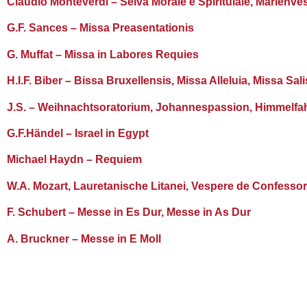
Claudio Monteverdi – Selva Morale e Spirituiale, Marienve
G.F. Sances – Missa Preasentationis
G. Muffat – Missa in Labores Requies
H.I.F. Biber – Bissa Bruxellensis, Missa Alleluia, Missa S
J.S. – Weihnachtsoratorium, Johannespassion, Himmelf
G.F.Händel – Israel in Egypt
Michael Haydn – Requiem
W.A. Mozart, Lauretanische Litanei, Vespere de Confesso
F. Schubert – Messe in Es Dur, Messe in As Dur
A. Bruckner – Messe in E Moll